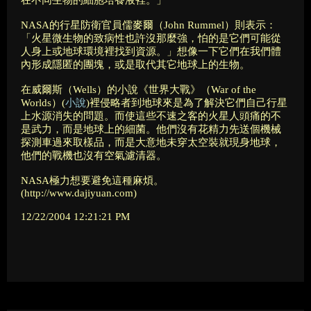
在不同生物的細胞培養液裡。」
NASA的行星防衛官員儒麥爾（John Rummel）則表示：
「火星微生物的致病性也許沒那麼強，怕的是它們可能從
人身上或地球環境裡找到資源。」想像一下它們在我們體
內形成隱匿的團塊，或是取代其它地球上的生物。
在威爾斯（Wells）的小說《世界大戰》（War of the
Worlds）(
小說
)裡侵略者到地球來是為了解決它們自己行星
上水源消失的問題。而使這些不速之客的火星人頭痛的不
是武力，而是地球上的細菌。他們沒有花精力先送個機械
探測車過來取樣品，而是大意地未穿太空裝就現身地球，
他們的戰機也沒有空氣濾清器。
NASA極力想要避免這種麻煩。
(http://www.dajiyuan.com)
12/22/2004 12:21:21 PM