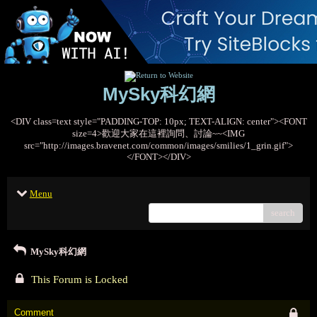
MySky科幻網
<DIV class=text style="PADDING-TOP: 10px; TEXT-ALIGN: center"><FONT
size=4>歡迎大家在這裡詢問、討論~~<IMG
src="http://images.bravenet.com/common/images/smilies/1_grin.gif">
</FONT></DIV>
Menu
search
MySky科幻網
This Forum is Locked
Comment