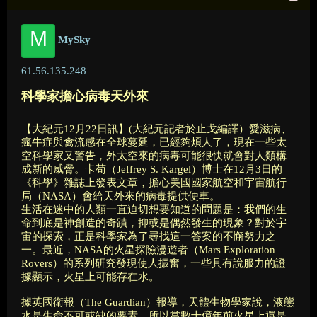
M
MySky
61.56.135.248
科學家擔心病毒天外來
【大紀元12月22日訊】(大紀元記者於止戈編譯）愛滋病、
瘋牛症與禽流感在全球蔓延，已經夠煩人了，現在一些太
空科學家又警告，外太空來的病毒可能很快就會對人類構
成新的威脅。卡苟（Jeffrey S. Kargel）博士在12月3日的
《科學》雜誌上發表文章，擔心美國國家航空和宇宙航行
局（NASA）會給天外來的病毒提供便車。
生活在迷中的人類一直迫切想要知道的問題是：我們的生
命到底是神創造的奇蹟，抑或是偶然發生的現象？對於宇
宙的探索，正是科學家為了尋找這一答案的不懈努力之
一。最近，NASA的火星探險漫遊者（Mars Exploration
Rovers）的系列研究發現使人振奮，一些具有說服力的證
據顯示，火星上可能存在水。
據英國衛報（The Guardian）報導，天體生物學家說，液態
水是生命不可或缺的要素。所以當數十億年前火星上還是