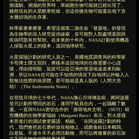
個溫馴、潮濕的世界時，單細胞生物可能就已經出現了。
雖然現在的火星酷寒乾燥，但這些微生物可能還在地下含
水層頑強的生存著。
科學家磨拳擦掌，希望這個第二個生命「發源地」的發現
為生物學的深入研究提供線索，並可能對人類處理基因與
疾病問題有所幫助。在未來的十年內，NASA計劃使用機器
人採取火星上的樣本，送回地球研究。
火星探險計劃的研究人員之一、美國地質調查局的科學家
卡苟博士撰文寫到，將樣本送回地球的任務需要小心謹
慎，理由很明顯，鼠疫可以從亞洲的發源地遠道來到歐
洲，所以NASA也可能在不知情的情況下自地球以外輸入人
類無法抵禦的病原體。那可能就是真人版的《人間大浩
劫》（The Andromeda Strain）。
在登陸月球的七十年代，NASA擔心月球傳染病，將阿波羅
登月計劃所帶回的岩石，連同宇航員在內，一起隔離了數
週。一直與NASA密切合作的「搜尋地外文明」（SETI）研
究機構的生物學家瑞絲（Margaret Race）表示，對火星樣
本所進行的測試會更嚴謹、精細。「在阿波羅計劃的時
代，我們會把岩石磨碎放在植物上，或餵食給日本鵪鶉、
白老鼠。不過今天不必用活動物，而可以將微量的岩石加